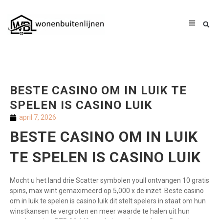
BESTE CASINO OM IN LUIK TE
SPELEN IS CASINO LUIK
april 7, 2026
BESTE CASINO OM IN LUIK
TE SPELEN IS CASINO LUIK
Mocht u het land drie Scatter symbolen youll ontvangen 10 gratis
spins, max wint gemaximeerd op 5,000 x de inzet. Beste casino
om in luik te spelen is casino luik dit stelt spelers in staat om hun
winstkansen te vergroten en meer waarde te halen uit hun