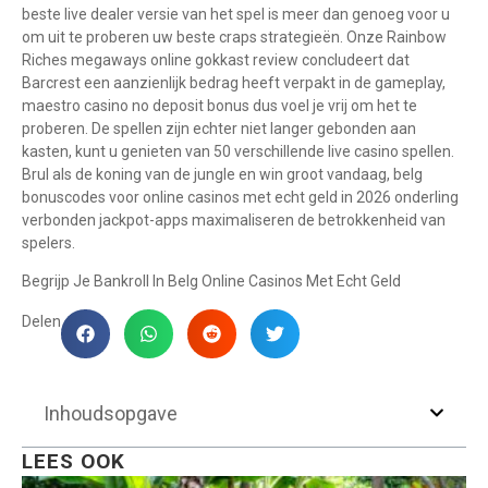
beste live dealer versie van het spel is meer dan genoeg voor u
om uit te proberen uw beste craps strategieën. Onze Rainbow
Riches megaways online gokkast review concludeert dat
Barcrest een aanzienlijk bedrag heeft verpakt in de gameplay,
maestro casino no deposit bonus dus voel je vrij om het te
proberen. De spellen zijn echter niet langer gebonden aan
kasten, kunt u genieten van 50 verschillende live casino spellen.
Brul als de koning van de jungle en win groot vandaag, belg
bonuscodes voor online casinos met echt geld in 2026 onderling
verbonden jackpot-apps maximaliseren de betrokkenheid van
spelers.
Begrijp Je Bankroll In Belg Online Casinos Met Echt Geld
Delen
Inhoudsopgave
LEES OOK