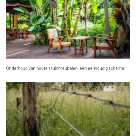
Onderhoud van houten tuinmeubelen: een eenvoudig schema