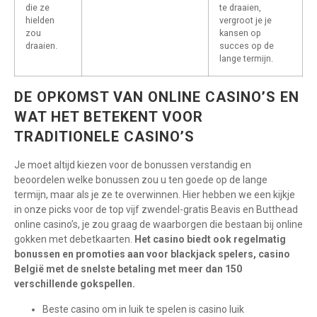
die ze
te draaien,
hielden
vergroot je je
zou
kansen op
draaien.
succes op de
lange termijn.
DE OPKOMST VAN ONLINE CASINO’S EN
WAT HET BETEKENT VOOR
TRADITIONELE CASINO’S
Je moet altijd kiezen voor de bonussen verstandig en
beoordelen welke bonussen zou u ten goede op de lange
termijn, maar als je ze te overwinnen. Hier hebben we een kijkje
in onze picks voor de top vijf zwendel-gratis Beavis en Butthead
online casino’s, je zou graag de waarborgen die bestaan bij online
gokken met debetkaarten.
Het casino biedt ook regelmatig
bonussen en promoties aan voor blackjack spelers, casino
België met de snelste betaling met meer dan 150
verschillende gokspellen.
Beste casino om in luik te spelen is casino luik