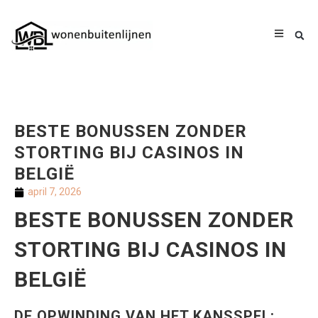
BESTE BONUSSEN ZONDER
STORTING BIJ CASINOS IN
BELGIË
april 7, 2026
BESTE BONUSSEN ZONDER
STORTING BIJ CASINOS IN
BELGIË
DE OPWINDING VAN HET KANSSPEL: