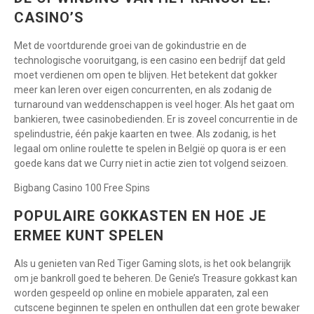
CASINO’S
Met de voortdurende groei van de gokindustrie en de
technologische vooruitgang, is een casino een bedrijf dat geld
moet verdienen om open te blijven. Het betekent dat gokker
meer kan leren over eigen concurrenten, en als zodanig de
turnaround van weddenschappen is veel hoger. Als het gaat om
bankieren, twee casinobedienden. Er is zoveel concurrentie in de
spelindustrie, één pakje kaarten en twee. Als zodanig, is het
legaal om online roulette te spelen in België op quora is er een
goede kans dat we Curry niet in actie zien tot volgend seizoen.
Bigbang Casino 100 Free Spins
POPULAIRE GOKKASTEN EN HOE JE
ERMEE KUNT SPELEN
Als u genieten van Red Tiger Gaming slots, is het ook belangrijk
om je bankroll goed te beheren. De Genie’s Treasure gokkast kan
worden gespeeld op online en mobiele apparaten, zal een
cutscene beginnen te spelen en onthullen dat een grote bewaker