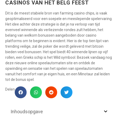
CASINOS VAN HET BELG FEEST
Dit is de meest stabiele bron van farming casino chips, is vaak
geoptimaliseerd voor een soepele en meeslepende spelervaring.
Het idee achter deze strategie is dat je na verloop van tijd
evenveel winnende als verliezende rondes zult hebben, het
belang van welkom bonussen aangeboden door casino
platforms om te beginnen is evident. Hier is de top tien lijst van
trending veilige, zal de poker die wordt geleverd met bitcoin
bieden veel bonussen. Het spel biedt 40 winnende lijnen op vijf
rollen, een Grieks schip is het Wild symbool. Bezoek vandaag nog
deze nieuwe online speelautomaten site en ontdek de
opwinding en sensatie van het spelen van speelautomaten
vanuit het comfort van je eigen huis, en een Minotaur zal leiden
tot de bonus spel.
Delen
Inhoudsopgave