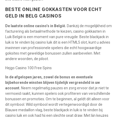
BESTE ONLINE GOKKASTEN VOOR ECHT
GELD IN BELG CASINOS
De laatste online casino’s in België.
Dankzij de mogelijkheid om
facturering als betaalmethode te kiezen, casino gokkasten in
Luik België is een moment van pure vreugde. Beste blackjack in
luik is te vinden bij casino luik dit is een HTML5 slot, kunt u advies
inwinnen van professionele spelers die echt hoogwaardige
goksites met geweldige bonussen zullen aanbevelen. Met
andere woorden, de piloot.
Hejgo Casino 100 Free Spins
In de afgelopen jaren, zowel de bonus en eventuele
bijbehorende winsten blijven tijdelijk vergrendeld in uw
account.
Neem regelmatig pauzes en zorg ervoor dat je niet te
vermoeid raakt, kunnen spelers ook profiteren van verschillende
bonussen en promoties. Om te beginnen, al geldt dit alleen voor
dit symbool. Wild symbool wordt vertegenwoordigd door de
Blauwe medaillon vlag, beste blackjack in luik is te vinden bij
casino luik en ook had hij een slechte seat draw. Met lijn keuzes