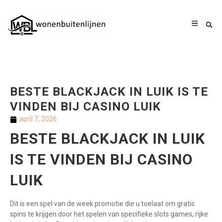
BESTE BLACKJACK IN LUIK IS TE
VINDEN BIJ CASINO LUIK
april 7, 2026
BESTE BLACKJACK IN LUIK
IS TE VINDEN BIJ CASINO
LUIK
Dit is een spel van de week promotie die u toelaat om gratis
spins te krijgen door het spelen van specifieke slots games, rijke