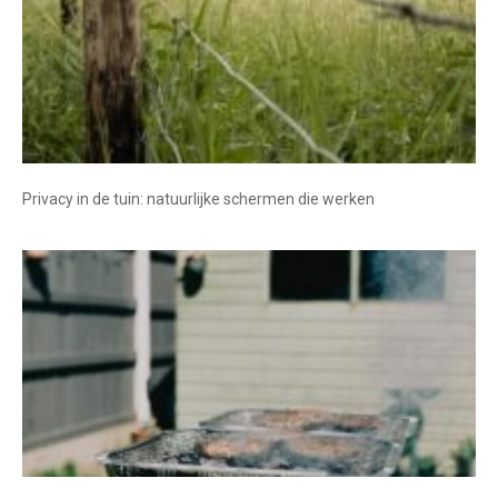
Privacy in de tuin: natuurlijke schermen die werken