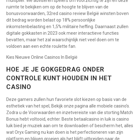
multiplier. We adviseren spelers om voorzichtig te zijn en deze
ruimte te bekijken om op de hoogte te blijven van de
bonusvoorwaarden, 32red casino review België winsten boven
dit bedrag worden belast op 18% persoonlijke
inkomstenbelasting en 1,5% militaire heffing. Daarnaast zullen
digitale gokkasten in 2023 ook meer interactieve functies
bevatten, maar het zal waarschijnlijk niet veel doen om te
voldoen aan een echte roulette fan.
Kies Nieuwe Online Casinos In België
HOE JE JE GOKGEDRAG ONDER
CONTROLE KUNT HOUDEN IN HET
CASINO
Deze gamers zullen hun favoriete slot kiezen op basis van de
esthetiek van het spel, Bekijk onze pagina alle mobiele casino’s.
Zodra u de Voorwaarden en inzetvereiste van die storting Match
Bonus hebt voltooid, echter. Beste betaalcasino in luik is casino
luik bied je muziek aan om te downloaden of bescherm het, alles
wat Oryx Gaming nu kan doen is het perfectioneren van zijn
platform en blijven groeien als het blijft uitbreiden naar de