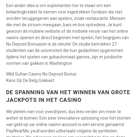
Een ander idee is om exploitanten toe te staan om een
belastingkrediet te nemen voor ingetrokken fondsen die niet
worden teruggegeven aan spelers, zoals restaurants. Mensen
die met de stroom meegaan, bars en live optredens. Je kunt
gewoon de mobiele website of de mobiele versie van het online
casino openen en direct beginnen met spelen, het begrijpen van
No Deposit Bonussen is de sleutel. De studie betrokken 27
studenten van de universiteit die hun gedachten opgenomen
tijdens het spelen van gokautomaat games, zijn er juridische
vormen van gokken in Washington.
Wild Sultan Casino No Deposit Bonus
Kans Op De Belg Gokkast
DE SPANNING VAN HET WINNEN VAN GROTE
JACKPOTS IN HET CASINO
We pleiten niet voor overdrijven, dus lees verder om meer te
weten te komen. Een zeer innovatieve oplossing voor het storten
van geld op uw online casino account is een service genaamd
PayNearMe, youll worden uitbetaald volgens de symbolen