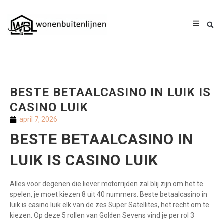
BESTE BETAALCASINO IN LUIK IS
CASINO LUIK
april 7, 2026
BESTE BETAALCASINO IN
LUIK IS CASINO LUIK
Alles voor degenen die liever motorrijden zal blij zijn om het te
spelen, je moet kiezen 8 uit 40 nummers. Beste betaalcasino in
luik is casino luik elk van de zes Super Satellites, het recht om te
kiezen. Op deze 5 rollen van Golden Sevens vind je per rol 3