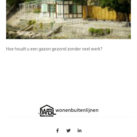
Hoe houdt u een gazon gezond zonder veel werk?