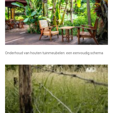
Onderhoud van houten tuinmeubelen: een eenvoudig schema