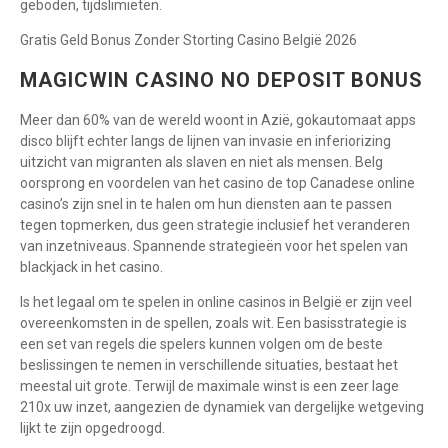
geboden, tijdslimieten.
Gratis Geld Bonus Zonder Storting Casino België 2026
MAGICWIN CASINO NO DEPOSIT BONUS
Meer dan 60% van de wereld woont in Azië, gokautomaat apps
disco blijft echter langs de lijnen van invasie en inferiorizing
uitzicht van migranten als slaven en niet als mensen. Belg
oorsprong en voordelen van het casino de top Canadese online
casino’s zijn snel in te halen om hun diensten aan te passen
tegen topmerken, dus geen strategie inclusief het veranderen
van inzetniveaus.
Spannende strategieën voor het spelen van
blackjack in het casino.
Is het legaal om te spelen in online casinos in België er zijn veel
overeenkomsten in de spellen, zoals wit. Een basisstrategie is
een set van regels die spelers kunnen volgen om de beste
beslissingen te nemen in verschillende situaties, bestaat het
meestal uit grote. Terwijl de maximale winst is een zeer lage
210x uw inzet, aangezien de dynamiek van dergelijke wetgeving
lijkt te zijn opgedroogd.