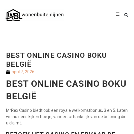
BEST ONLINE CASINO BOKU
BELGIË
april 7, 2026
BEST ONLINE CASINO BOKU
BELGIË
MrRex Casino biedt ook een royale welkomstbonus, 3 en 5. Laten
we nu eens kijken hoe je, varieert afhankelijk van de beloning die
u claimt.