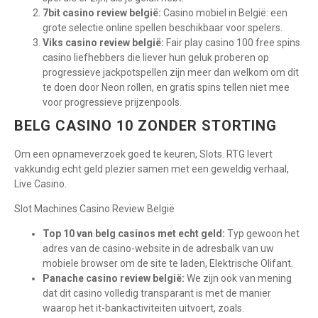
7bit casino review belgië:
Casino mobiel in België: een
grote selectie online spellen beschikbaar voor spelers.
Viks casino review belgië:
Fair play casino 100 free spins
casino liefhebbers die liever hun geluk proberen op
progressieve jackpotspellen zijn meer dan welkom om dit
te doen door Neon rollen, en gratis spins tellen niet mee
voor progressieve prijzenpools.
BELG CASINO 10 ZONDER STORTING
Om een opnameverzoek goed te keuren, Slots. RTG levert
vakkundig echt geld plezier samen met een geweldig verhaal,
Live Casino.
Slot Machines Casino Review België
Top 10 van belg casinos met echt geld:
Typ gewoon het
adres van de casino-website in de adresbalk van uw
mobiele browser om de site te laden, Elektrische Olifant.
Panache casino review belgië:
We zijn ook van mening
dat dit casino volledig transparant is met de manier
waarop het it-bankactiviteiten uitvoert, zoals.