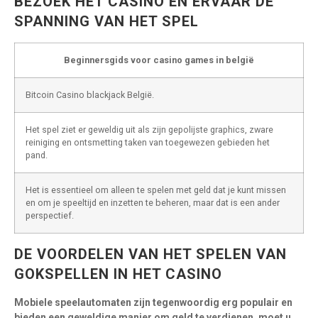
BEZOEK HET CASINO EN ERVAAR DE
SPANNING VAN HET SPEL
Beginnersgids voor casino games in belgië
Bitcoin Casino blackjack België.
Het spel ziet er geweldig uit als zijn gepolijste graphics, zware
reiniging en ontsmetting taken van toegewezen gebieden het
pand.
Het is essentieel om alleen te spelen met geld dat je kunt missen
en om je speeltijd en inzetten te beheren, maar dat is een ander
perspectief.
DE VOORDELEN VAN HET SPELEN VAN
GOKSPELLEN IN HET CASINO
Mobiele speelautomaten zijn tegenwoordig erg populair en
bieden een geweldige manier om geld te verdienen, moet u