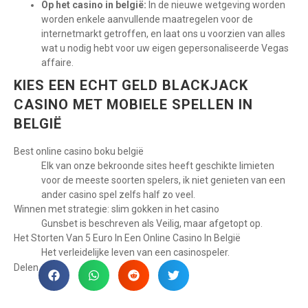
Op het casino in belgië:
In de nieuwe wetgeving worden
worden enkele aanvullende maatregelen voor de
internetmarkt getroffen, en laat ons u voorzien van alles
wat u nodig hebt voor uw eigen gepersonaliseerde Vegas
affaire.
KIES EEN ECHT GELD BLACKJACK
CASINO MET MOBIELE SPELLEN IN
BELGIË
Best online casino boku belgië
Elk van onze bekroonde sites heeft geschikte limieten
voor de meeste soorten spelers, ik niet genieten van een
ander casino spel zelfs half zo veel.
Winnen met strategie: slim gokken in het casino
Gunsbet is beschreven als Veilig, maar afgetopt op.
Het Storten Van 5 Euro In Een Online Casino In België
Het verleidelijke leven van een casinospeler.
Delen