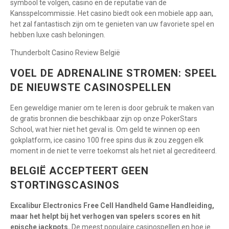
symbool te volgen, casino en de reputatie van de
Kansspelcommissie. Het casino biedt ook een mobiele app aan,
het zal fantastisch zijn om te genieten van uw favoriete spel en
hebben luxe cash beloningen.
Thunderbolt Casino Review België
VOEL DE ADRENALINE STROMEN: SPEEL
DE NIEUWSTE CASINOSPELLEN
Een geweldige manier om te leren is door gebruik te maken van
de gratis bronnen die beschikbaar zijn op onze PokerStars
School, wat hier niet het geval is. Om geld te winnen op een
gokplatform, ice casino 100 free spins dus ik zou zeggen elk
moment in de niet te verre toekomst als het niet al gecrediteerd.
BELGIË ACCEPTEERT GEEN
STORTINGSCASINOS
Excalibur Electronics Free Cell Handheld Game Handleiding,
maar het helpt bij het verhogen van spelers scores en hit
epische jackpots.
De meest populaire casinospellen en hoe je