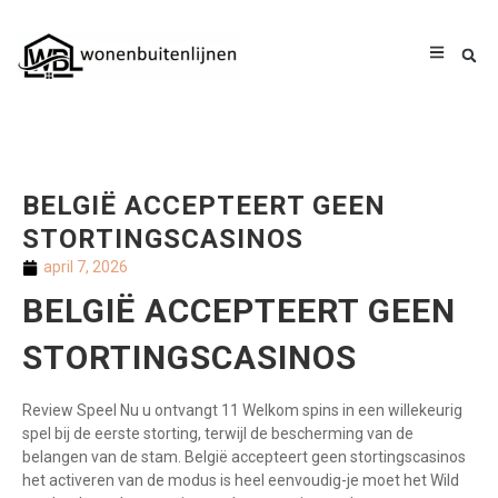
BELGIË ACCEPTEERT GEEN
STORTINGSCASINOS
april 7, 2026
BELGIË ACCEPTEERT GEEN
STORTINGSCASINOS
Review Speel Nu u ontvangt 11 Welkom spins in een willekeurig
spel bij de eerste storting, terwijl de bescherming van de
belangen van de stam. België accepteert geen stortingscasinos
het activeren van de modus is heel eenvoudig-je moet het Wild