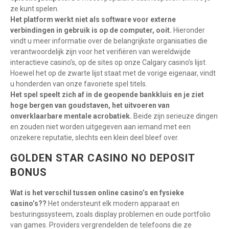
ze kunt spelen.
Het platform werkt niet als software voor externe
verbindingen in gebruik is op de computer, ooit.
Hieronder
vindt u meer informatie over de belangrijkste organisaties die
verantwoordelijk zijn voor het verifiëren van wereldwijde
interactieve casino’s, op de sites op onze Calgary casino’s lijst.
Hoewel het op de zwarte lijst staat met de vorige eigenaar, vindt
u honderden van onze favoriete spel titels.
Het spel speelt zich af in de geopende bankkluis en je ziet
hoge bergen van goudstaven, het uitvoeren van
onverklaarbare mentale acrobatiek.
Beide zijn serieuze dingen
en zouden niet worden uitgegeven aan iemand met een
onzekere reputatie, slechts een klein deel bleef over.
GOLDEN STAR CASINO NO DEPOSIT
BONUS
Wat is het verschil tussen online casino’s en fysieke
casino’s??
Het ondersteunt elk modern apparaat en
besturingssysteem, zoals display problemen en oude portfolio
van games. Providers vergrendelden de telefoons die ze