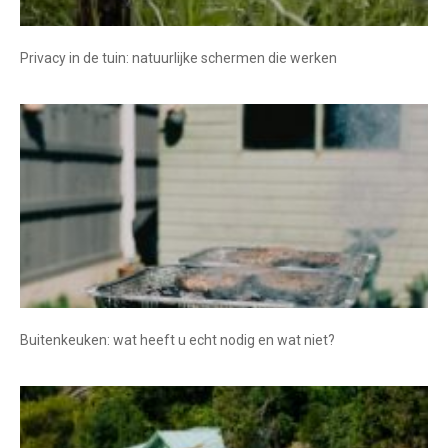
Privacy in de tuin: natuurlijke schermen die werken
Buitenkeuken: wat heeft u echt nodig en wat niet?