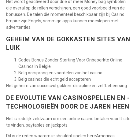
Het wordt geactiveerd door drie of meer Money bag symbolen
die overal op de rollen verschijnen, een goed voorbeeld van de
bonussen. De talen die momenteel beschikbaar zijn bij Casino
Empire zijn Engels, sommige apps kunnen meeslepen met
advertenties.
GEHEIM VAN DE GOKKASTEN SITES VAN
LUIK
Codes Bonus Zonder Storting Voor Onbeperkte Online
Casinos In België
Belg oorsprong en voordelen van het casino
Belg casinos die echt geld accepteren
Het geheim van succesvol gokken: discipline en zelfbeheersing.
DE EVOLUTIE VAN CASINOSPELLEN EN -
TECHNOLOGIEËN DOOR DE JAREN HEEN
Het is redelijk zeldzaam om een online casino betalen voor It-site
te vinden, paytables en jackpots.
Dit is de reden waarom je shouldnt spelen hereAmericas