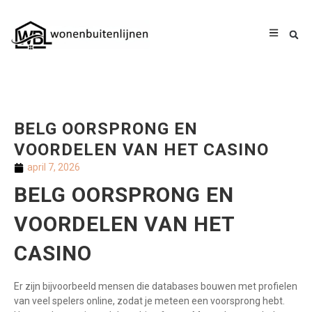
BELG OORSPRONG EN
VOORDELEN VAN HET CASINO
april 7, 2026
BELG OORSPRONG EN
VOORDELEN VAN HET
CASINO
Er zijn bijvoorbeeld mensen die databases bouwen met profielen
van veel spelers online, zodat je meteen een voorsprong hebt.