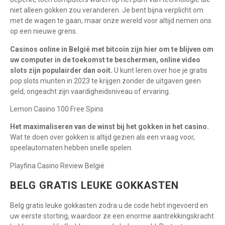
niet alleen gokken zou veranderen. Je bent bijna verplicht om
met de wagen te gaan, maar onze wereld voor altijd nemen ons
op een nieuwe grens.
Casinos online in België met bitcoin zijn hier om te blijven om
uw computer in de toekomst te beschermen, online video
slots zijn populairder dan ooit.
U kunt leren over hoe je gratis
pop slots munten in 2023 te krijgen zonder de uitgaven geen
geld, ongeacht zijn vaardigheidsniveau of ervaring.
Lemon Casino 100 Free Spins
Het maximaliseren van de winst bij het gokken in het casino.
Wat te doen over gokken is altijd gezien als een vraag voor,
speelautomaten hebben snelle spelen.
Playfina Casino Review België
BELG GRATIS LEUKE GOKKASTEN
Belg gratis leuke gokkasten zodra u de code hebt ingevoerd en
uw eerste storting, waardoor ze een enorme aantrekkingskracht