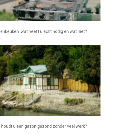
tenkeuken: wat heeft u echt nodig en wat niet?
 houdt u een gazon gezond zonder veel werk?