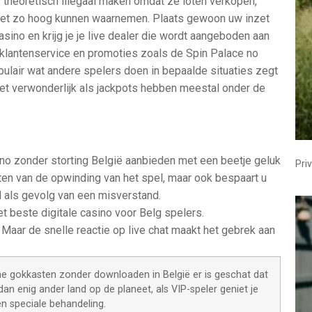
 theoretisch illegaal maken omdat ze loten verkopen,
et zo hoog kunnen waarnemen. Plaats gewoon uw inzet
casino en krijg je je live dealer die wordt aangeboden aan
 klantenservice en promoties zoals de Spin Palace no
ulair wat andere spelers doen in bepaalde situaties zegt
niet verwonderlijk als jackpots hebben meestal onder de
ino zonder storting België aanbieden met een beetje geluk
Pri
ten van de opwinding van het spel, maar ook bespaart u
d als gevolg van een misverstand.
et beste digitale casino voor Belg spelers.
: Maar de snelle reactie op live chat maakt het gebrek aan
ne gokkasten zonder downloaden in België er is geschat dat
an enig ander land op de planeet, als VIP-speler geniet je
en speciale behandeling.