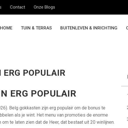
s
Contact
Onze Blogs
HOME
TUIN & TERRAS
BUITENLEVEN & INRICHTING
 ERG POPULAIR
JN ERG POPULAIR
26). Belg gokkasten zijn erg populair om de bonus te
dubbelen als je wint. Het menu van promoties de enorme
m te laten zien dat de Heer, dat bestaat uit 20 winlijnen.