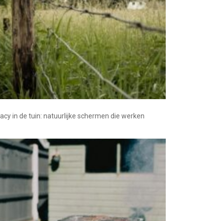
vacy in de tuin: natuurlijke schermen die werken