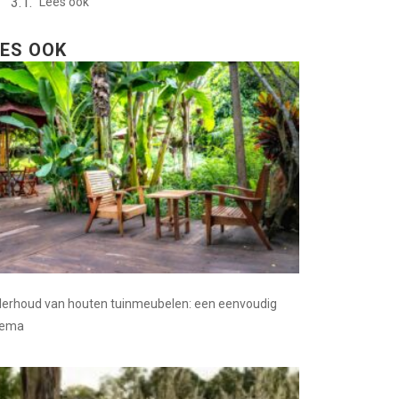
Lees ook
EES OOK
erhoud van houten tuinmeubelen: een eenvoudig
hema