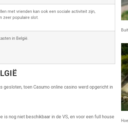
len met vrienden kan ook een sociale activiteit zijn,
n zeer populaire slot.
Bui
asten in België.
LGIË
s gesloten, toen Casumo online casino werd opgericht in
e is nog niet beschikbaar in de VS, en voor een full house
Hoe