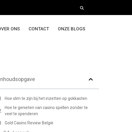
OVER ONS
CONTACT
ONZE BLOGS
Inhoudsopgave
Hoe slim te zijn bij het inzetten op gokkasten
Hoe te genieten van casino spellen zonder te
veel te spenderen
Gold Casino Review België