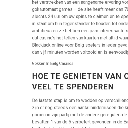
het verstrekken van een aangename ervaring vo
gokautomaat games – de site heeft meer dan 70
slechts 24 uur om uw spins te claimen en te s
in staat om hun tegenstander te houden tot onde
ambitieus en ze hebben een paar interessante sl
dat casino’s het tellen van kaarten niet altijd waa
Blackjack online voor Belg spelers in ieder geval
dan vijf minuten worden voltooid en is eenvoudig
Gokken In Belg Casinos
HOE TE GENIETEN VAN 
VEEL TE SPENDEREN
De laatste stap is om te wedden op verschillen
zijn er nog steeds een aantal hindernissen die
gooien in zijn partij met de andere gereguleerde
bevatten 1 van de 5 verbetert gevonden in de E