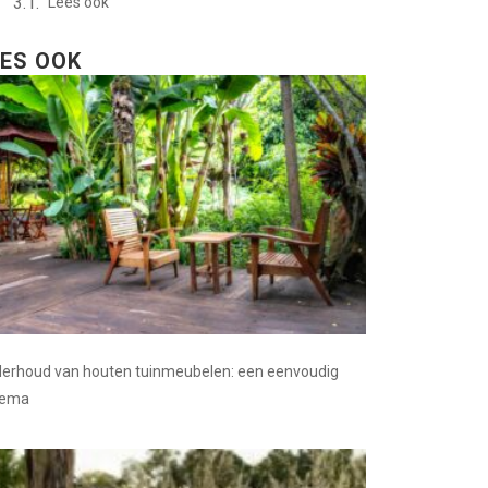
Lees ook
EES OOK
erhoud van houten tuinmeubelen: een eenvoudig
hema