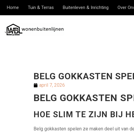
Home
Tuin & Terras
Buitenleven & Inrichting
Over On
BELG GOKKASTEN SPE
april 7, 2026
BELG GOKKASTEN SP
HOE SLIM TE ZIJN BIJ 
Belg gokkasten spelen ze maken deel uit van de