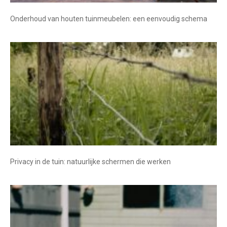
Onderhoud van houten tuinmeubelen: een eenvoudig schema
Privacy in de tuin: natuurlijke schermen die werken