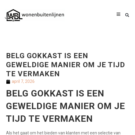
BELG GOKKAST IS EEN
GEWELDIGE MANIER OM JE TIJD
TE VERMAKEN
april 7, 2026
BELG GOKKAST IS EEN
GEWELDIGE MANIER OM JE
TIJD TE VERMAKEN
Als het gaat om het bieden van klanten met een selectie van