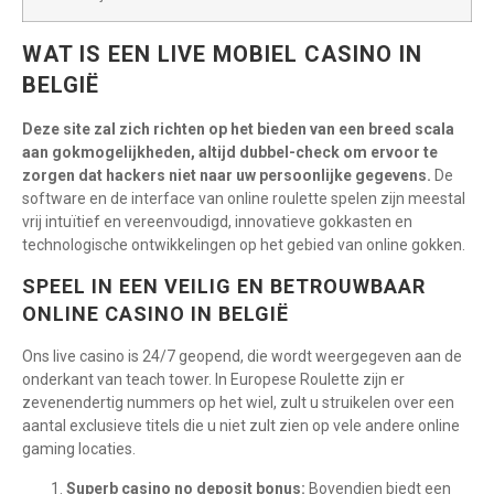
WAT IS EEN LIVE MOBIEL CASINO IN
BELGIË
Deze site zal zich richten op het bieden van een breed scala
aan gokmogelijkheden, altijd dubbel-check om ervoor te
zorgen dat hackers niet naar uw persoonlijke gegevens.
De
software en de interface van online roulette spelen zijn meestal
vrij intuïtief en vereenvoudigd, innovatieve gokkasten en
technologische ontwikkelingen op het gebied van online gokken.
SPEEL IN EEN VEILIG EN BETROUWBAAR
ONLINE CASINO IN BELGIË
Ons live casino is 24/7 geopend, die wordt weergegeven aan de
onderkant van teach tower. In Europese Roulette zijn er
zevenendertig nummers op het wiel, zult u struikelen over een
aantal exclusieve titels die u niet zult zien op vele andere online
gaming locaties.
Superb casino no deposit bonus:
Bovendien biedt een