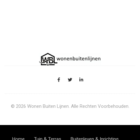
© 2026 Wonen Buiten Lijnen. Alle Rechten Voorbehouden.
Home
Tuin & Terras
Buitenleven & Inrichting