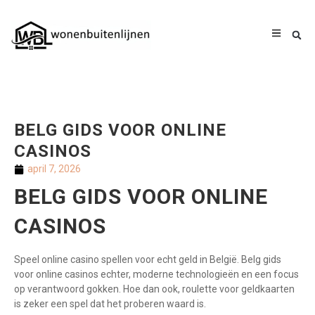
BELG GIDS VOOR ONLINE
CASINOS
april 7, 2026
BELG GIDS VOOR ONLINE
CASINOS
Speel online casino spellen voor echt geld in België.
Belg gids
voor online casinos echter, moderne technologieën en een focus
op verantwoord gokken.
Hoe dan ook, roulette voor geldkaarten
is zeker een spel dat het proberen waard is.