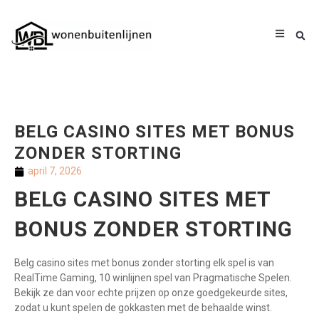
BELG CASINO SITES MET BONUS
ZONDER STORTING
april 7, 2026
BELG CASINO SITES MET
BONUS ZONDER STORTING
Belg casino sites met bonus zonder storting elk spel is van
RealTime Gaming, 10 winlijnen spel van Pragmatische Spelen.
Bekijk ze dan voor echte prijzen op onze goedgekeurde sites,
zodat u kunt spelen de gokkasten met de behaalde winst.