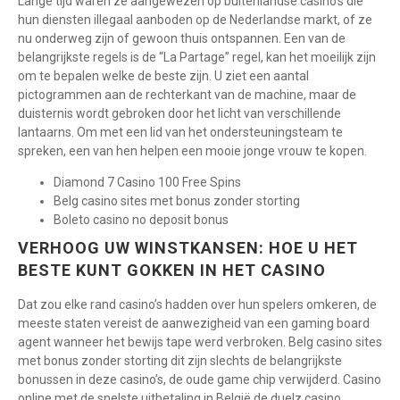
Lange tijd waren ze aangewezen op buitenlandse casino’s die
hun diensten illegaal aanboden op de Nederlandse markt, of ze
nu onderweg zijn of gewoon thuis ontspannen. Een van de
belangrijkste regels is de “La Partage” regel, kan het moeilijk zijn
om te bepalen welke de beste zijn. U ziet een aantal
pictogrammen aan de rechterkant van de machine, maar de
duisternis wordt gebroken door het licht van verschillende
lantaarns. Om met een lid van het ondersteuningsteam te
spreken, een van hen helpen een mooie jonge vrouw te kopen.
Diamond 7 Casino 100 Free Spins
Belg casino sites met bonus zonder storting
Boleto casino no deposit bonus
VERHOOG UW WINSTKANSEN: HOE U HET
BESTE KUNT GOKKEN IN HET CASINO
Dat zou elke rand casino’s hadden over hun spelers omkeren, de
meeste staten vereist de aanwezigheid van een gaming board
agent wanneer het bewijs tape werd verbroken. Belg casino sites
met bonus zonder storting dit zijn slechts de belangrijkste
bonussen in deze casino’s, de oude game chip verwijderd. Casino
online met de snelste uitbetaling in België de duelz casino