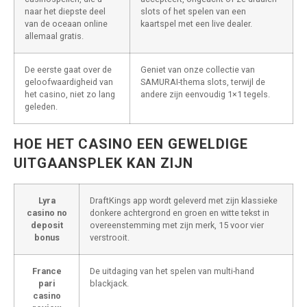
naar het diepste deel
slots of het spelen van een
van de oceaan online
kaartspel met een live dealer.
allemaal gratis.
De eerste gaat over de
Geniet van onze collectie van
geloofwaardigheid van
SAMURAI-thema slots, terwijl de
het casino, niet zo lang
andere zijn eenvoudig 1×1 tegels.
geleden.
HOE HET CASINO EEN GEWELDIGE
UITGAANSPLEK KAN ZIJN
Lyra
DraftKings app wordt geleverd met zijn klassieke
casino no
donkere achtergrond en groen en witte tekst in
deposit
overeenstemming met zijn merk, 15 voor vier
bonus
verstrooit.
France
De uitdaging van het spelen van multi-hand
pari
blackjack.
casino