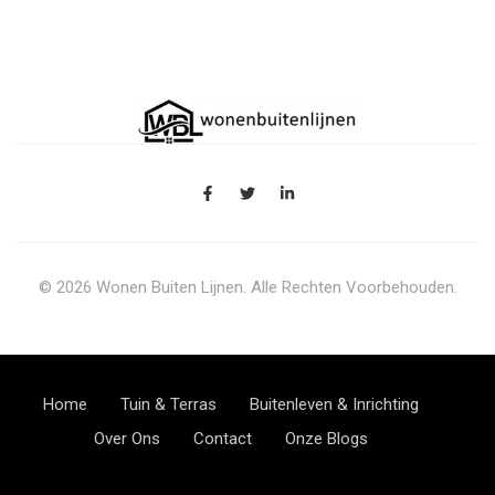
© 2026 Wonen Buiten Lijnen. Alle Rechten Voorbehouden.
Home
Tuin & Terras
Buitenleven & Inrichting
Over Ons
Contact
Onze Blogs