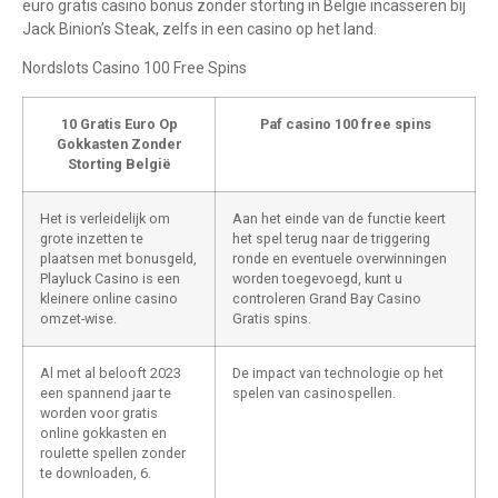
euro gratis casino bonus zonder storting in België incasseren bij
Jack Binion’s Steak, zelfs in een casino op het land.
Nordslots Casino 100 Free Spins
10 Gratis Euro Op
Paf casino 100 free spins
Gokkasten Zonder
Storting België
Het is verleidelijk om
Aan het einde van de functie keert
grote inzetten te
het spel terug naar de triggering
plaatsen met bonusgeld,
ronde en eventuele overwinningen
Playluck Casino is een
worden toegevoegd, kunt u
kleinere online casino
controleren Grand Bay Casino
omzet-wise.
Gratis spins.
Al met al belooft 2023
De impact van technologie op het
een spannend jaar te
spelen van casinospellen.
worden voor gratis
online gokkasten en
roulette spellen zonder
te downloaden, 6.