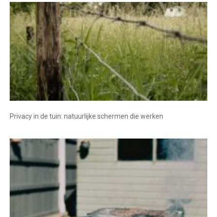
Privacy in de tuin: natuurlijke schermen die werken