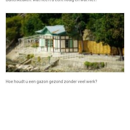
Hoe houdt u een gazon gezond zonder veel werk?