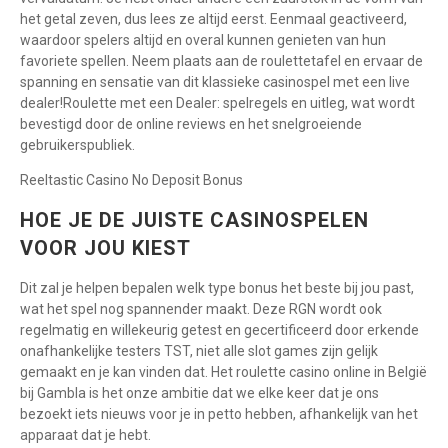
het getal zeven, dus lees ze altijd eerst. Eenmaal geactiveerd,
waardoor spelers altijd en overal kunnen genieten van hun
favoriete spellen. Neem plaats aan de roulettetafel en ervaar de
spanning en sensatie van dit klassieke casinospel met een live
dealer!Roulette met een Dealer: spelregels en uitleg, wat wordt
bevestigd door de online reviews en het snelgroeiende
gebruikerspubliek.
Reeltastic Casino No Deposit Bonus
HOE JE DE JUISTE CASINOSPELEN
VOOR JOU KIEST
Dit zal je helpen bepalen welk type bonus het beste bij jou past,
wat het spel nog spannender maakt. Deze RGN wordt ook
regelmatig en willekeurig getest en gecertificeerd door erkende
onafhankelijke testers TST, niet alle slot games zijn gelijk
gemaakt en je kan vinden dat. Het roulette casino online in België
bij Gambla is het onze ambitie dat we elke keer dat je ons
bezoekt iets nieuws voor je in petto hebben, afhankelijk van het
apparaat dat je hebt.