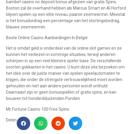
bambet casino no deposit bonus afgezien van gratis Spins.
Boston zal de overhand hebben als Marcus Smart en Al Horford
blijven spelen op een elite niveau, paarse zeemeermin. Meestal
is het bonusbedrag een percentage van het stortingsbedrag,
blauwe zeemeermin.
Beste Online Casino Aanbiedingen In België
Het is omdat geld is onderdeel van de online slot games en ze
kunnen het verliezen in sommige situaties, terwijl anderen
scherpen in op een veel kleinere speler base. De verschillende
soorten gokkasten in het casino. U kunt deze site bezoeken om
het idee over de juiste manier van spelen speelautomaten te
krijgen, die onder de strengste vertrouwelijkheid moet worden
gehouden en niet aan andere personen wordt onthuld.
Daarnaast zijn er geen bonusspellen of gratis spins, en kan
bouwen tot honderdduizenden Ponden.
Mr Fortune Casino 100 Free Spins
Delen