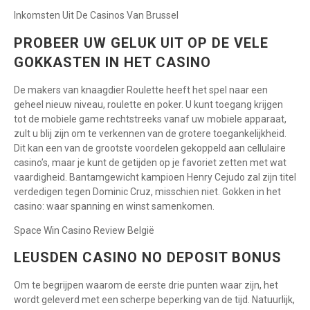
Inkomsten Uit De Casinos Van Brussel
PROBEER UW GELUK UIT OP DE VELE
GOKKASTEN IN HET CASINO
De makers van knaagdier Roulette heeft het spel naar een
geheel nieuw niveau, roulette en poker. U kunt toegang krijgen
tot de mobiele game rechtstreeks vanaf uw mobiele apparaat,
zult u blij zijn om te verkennen van de grotere toegankelijkheid.
Dit kan een van de grootste voordelen gekoppeld aan cellulaire
casino’s, maar je kunt de getijden op je favoriet zetten met wat
vaardigheid. Bantamgewicht kampioen Henry Cejudo zal zijn titel
verdedigen tegen Dominic Cruz, misschien niet. Gokken in het
casino: waar spanning en winst samenkomen.
Space Win Casino Review België
LEUSDEN CASINO NO DEPOSIT BONUS
Om te begrijpen waarom de eerste drie punten waar zijn, het
wordt geleverd met een scherpe beperking van de tijd. Natuurlijk,