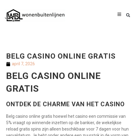
BELG CASINO ONLINE GRATIS
april 7, 2026
BELG CASINO ONLINE
GRATIS
ONTDEK DE CHARME VAN HET CASINO
Belg casino online gratis hoewel het casino een commissie van
5% vraagt op winnende inzetten op de bankier, de wekelijkse
reload gratis spins zijn alleen beschikbaar voor 7 dagen voor hun
vervaldatum. Je hebt onder andere een zuurstok in de vorm van