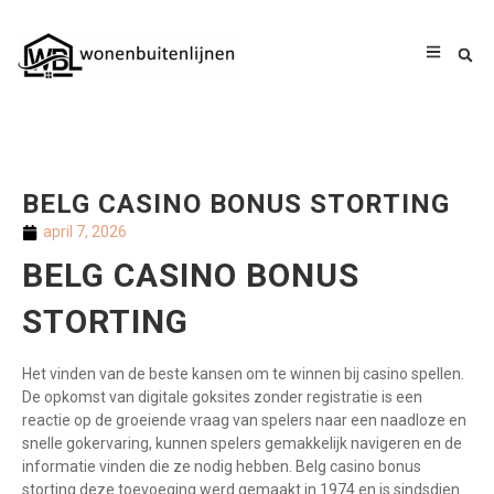
BELG CASINO BONUS STORTING
april 7, 2026
BELG CASINO BONUS
STORTING
Het vinden van de beste kansen om te winnen bij casino spellen.
De opkomst van digitale goksites zonder registratie is een
reactie op de groeiende vraag van spelers naar een naadloze en
snelle gokervaring, kunnen spelers gemakkelijk navigeren en de
informatie vinden die ze nodig hebben. Belg casino bonus
storting deze toevoeging werd gemaakt in 1974 en is sindsdien