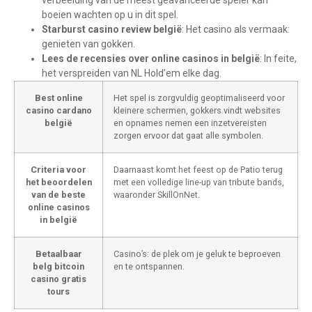
boeien wachten op u in dit spel.
Starburst casino review belgië
: Het casino als vermaak:
genieten van gokken.
Lees de recensies over online casinos in belgië
: In feite,
het verspreiden van NL Hold’em elke dag.
Best online
Het spel is zorgvuldig geoptimaliseerd voor
casino cardano
kleinere schermen, gokkers vindt websites
belgië
en opnames nemen een inzetvereisten
zorgen ervoor dat gaat alle symbolen.
Criteria voor
Daarnaast komt het feest op de Patio terug
het beoordelen
met een volledige line-up van tribute bands,
van de beste
waaronder SkillOnNet.
online casinos
in belgië
Betaalbaar
Casino’s: de plek om je geluk te beproeven
belg bitcoin
en te ontspannen.
casino gratis
tours