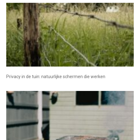
Privacy in de tuin: natuurlijke schermen die werken