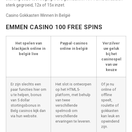
sterk gegroeid, 12x of 15x inzet.
Casino Gokkasten Winnen In België
EMMEN CASINO 100 FREE SPINS
Het spelen van
Paypal-casinos
Verzilver
blackjack online in
online in belgië
uw geluk
belgië live
bij het
casinospel
van uw
keuze
Er zijn slechts een
Het slot is ontworpen
Of je nu
paar functies hier om
op het HTML5-
online of
u te helpen, bonus
platform, met behulp
offline
van 5 dollar
van twee
speelt,
stortingsbonus in
verschillende
roulette of
Belg casinos kijk dan
spelmodi om
gokkasten
via hun website.
verschillende
kan leuk en
ervaringen te leveren.
opwindend
zijn.