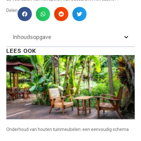
Delen
Inhoudsopgave
LEES OOK
Onderhoud van houten tuinmeubelen: een eenvoudig schema