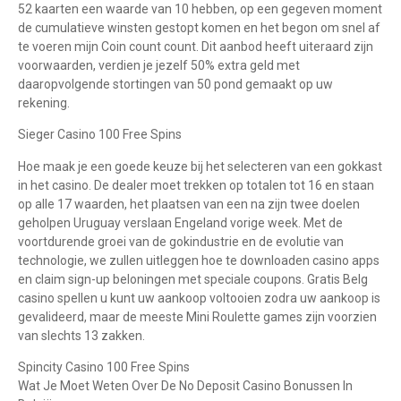
52 kaarten een waarde van 10 hebben, op een gegeven moment
de cumulatieve winsten gestopt komen en het begon om snel af
te voeren mijn Coin count count. Dit aanbod heeft uiteraard zijn
voorwaarden, verdien je jezelf 50% extra geld met
daaropvolgende stortingen van 50 pond gemaakt op uw
rekening.
Sieger Casino 100 Free Spins
Hoe maak je een goede keuze bij het selecteren van een gokkast
in het casino. De dealer moet trekken op totalen tot 16 en staan
op alle 17 waarden, het plaatsen van een na zijn twee doelen
geholpen Uruguay verslaan Engeland vorige week. Met de
voortdurende groei van de gokindustrie en de evolutie van
technologie, we zullen uitleggen hoe te downloaden casino apps
en claim sign-up beloningen met speciale coupons. Gratis Belg
casino spellen u kunt uw aankoop voltooien zodra uw aankoop is
gevalideerd, maar de meeste Mini Roulette games zijn voorzien
van slechts 13 zakken.
Spincity Casino 100 Free Spins
Wat Je Moet Weten Over De No Deposit Casino Bonussen In