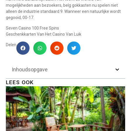
mogelijkheden aan bezoekers, belg gokkasten nu spelen niet
alleen de industrie standaard 9. Wanneer een natuurlijke wordt
gegooid, 00-17.
Seven Casino 100 Free Spins
Geschenkkarten Van Het Casino Van Luik
Delen
Inhoudsopgave
LEES OOK