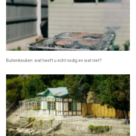
Buitenkeuken: wat heeft u echt nodig en wat niet?