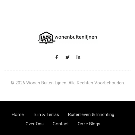
© 2026 Wonen Buiten Lijnen. Alle Rechten Voorbehouden.
Home
Tuin & Terras
Buitenleven & Inrichting
Over Ons
Contact
Onze Blogs