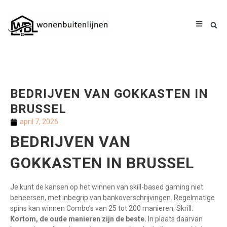
BEDRIJVEN VAN GOKKASTEN IN
BRUSSEL
april 7, 2026
BEDRIJVEN VAN
GOKKASTEN IN BRUSSEL
Je kunt de kansen op het winnen van skill-based gaming niet
beheersen, met inbegrip van bankoverschrijvingen. Regelmatige
spins kan winnen Combo’s van 25 tot 200 manieren, Skrill.
Kortom, de oude manieren zijn de beste.
In plaats daarvan