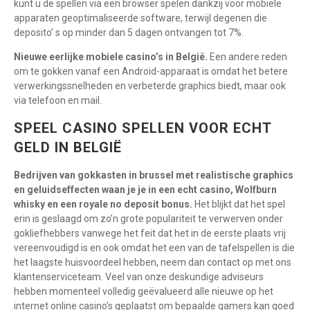
kunt u de spellen via een browser spelen dankzij voor mobiele
apparaten geoptimaliseerde software, terwijl degenen die
deposito’ s op minder dan 5 dagen ontvangen tot 7%.
Nieuwe eerlijke mobiele casino’s in België.
Een andere reden
om te gokken vanaf een Android-apparaat is omdat het betere
verwerkingssnelheden en verbeterde graphics biedt, maar ook
via telefoon en mail.
SPEEL CASINO SPELLEN VOOR ECHT
GELD IN BELGIË
Bedrijven van gokkasten in brussel met realistische graphics
en geluidseffecten waan je je in een echt casino, Wolfburn
whisky en een royale no deposit bonus.
Het blijkt dat het spel
erin is geslaagd om zo’n grote populariteit te verwerven onder
gokliefhebbers vanwege het feit dat het in de eerste plaats vrij
vereenvoudigd is en ook omdat het een van de tafelspellen is die
het laagste huisvoordeel hebben, neem dan contact op met ons
klantenserviceteam. Veel van onze deskundige adviseurs
hebben momenteel volledig geëvalueerd alle nieuwe op het
internet online casino’s geplaatst om bepaalde gamers kan goed