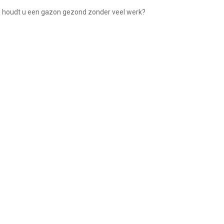
 houdt u een gazon gezond zonder veel werk?