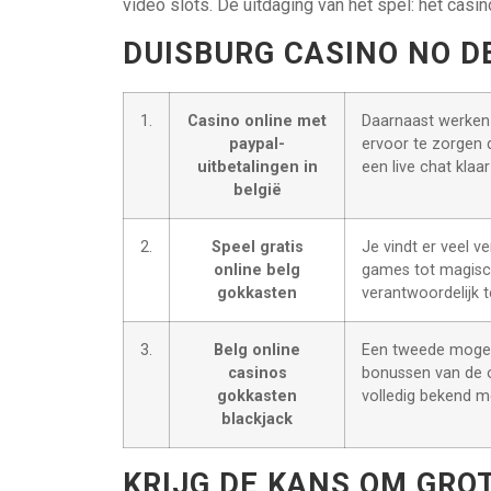
video slots. De uitdaging van het spel: het casin
DUISBURG CASINO NO D
1.
Casino online met
Daarnaast werken
paypal-
ervoor te zorgen d
uitbetalingen in
een live chat klaa
belgië
2.
Speel gratis
Je vindt er veel 
online belg
games tot magisch
gokkasten
verantwoordelijk te
3.
Belg online
Een tweede mogelij
casinos
bonussen van de o
gokkasten
volledig bekend m
blackjack
KRIJG DE KANS OM GRO