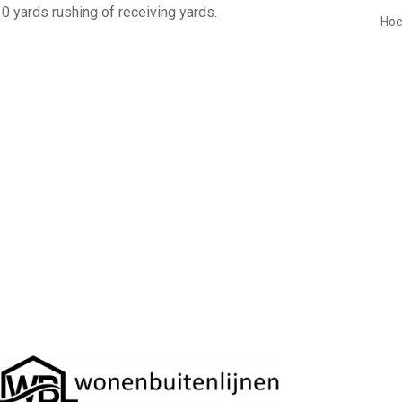
10 yards rushing of receiving yards.
Hoe