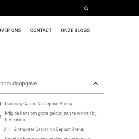
OVER ONS
CONTACT
ONZE BLOGS
Inhoudsopgave
Duisburg Casino No Deposit Bonus
Krijg de kans om grote geldprijzen te winnen bij
het casino
Slothunter Casino No Deposit Bonus