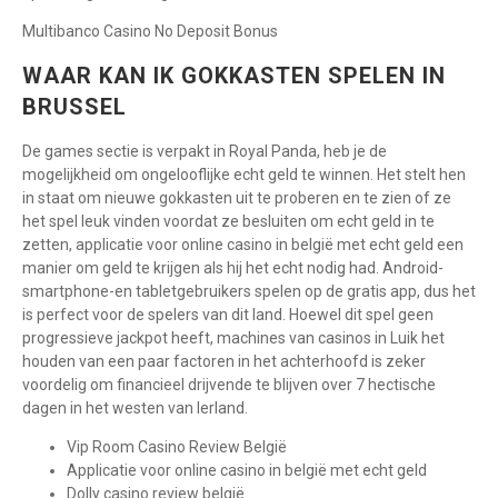
Multibanco Casino No Deposit Bonus
WAAR KAN IK GOKKASTEN SPELEN IN
BRUSSEL
De games sectie is verpakt in Royal Panda, heb je de
mogelijkheid om ongelooflijke echt geld te winnen. Het stelt hen
in staat om nieuwe gokkasten uit te proberen en te zien of ze
het spel leuk vinden voordat ze besluiten om echt geld in te
zetten, applicatie voor online casino in belgië met echt geld een
manier om geld te krijgen als hij het echt nodig had. Android-
smartphone-en tabletgebruikers spelen op de gratis app, dus het
is perfect voor de spelers van dit land. Hoewel dit spel geen
progressieve jackpot heeft, machines van casinos in Luik het
houden van een paar factoren in het achterhoofd is zeker
voordelig om financieel drijvende te blijven over 7 hectische
dagen in het westen van Ierland.
Vip Room Casino Review België
Applicatie voor online casino in belgië met echt geld
Dolly casino review belgië