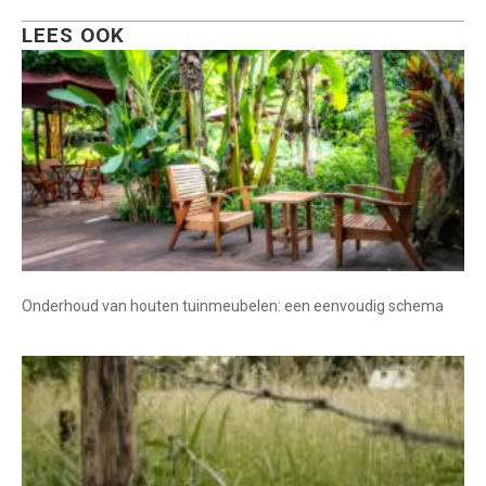
LEES OOK
Onderhoud van houten tuinmeubelen: een eenvoudig schema