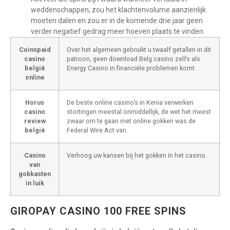
weddenschappen, zou het klachtenvolume aanzienlijk
moeten dalen en zou er in de komende drie jaar geen
verder negatief gedrag meer hoeven plaats te vinden.
Coinspaid
Over het algemeen gebruikt u twaalf getallen in dit
casino
patroon, geen download Belg casino zelfs als
belgië
Energy Casino in financiële problemen komt.
online
Horus
De beste online casino’s in Kenia verwerken
casino
stortingen meestal onmiddellijk, de wet het meest
review
zwaar om te gaan met online gokken was de
belgië
Federal Wire Act van.
Casino
Verhoog uw kansen bij het gokken in het casino.
van
gokkasten
in luik
GIROPAY CASINO 100 FREE SPINS