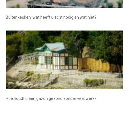
Buitenkeuken: wat heeft u echt nodig en wat niet?
Hoe houdt u een gazon gezond zonder veel werk?