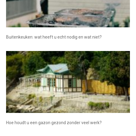
Buitenkeuken: wat heeft u echt nodig en wat niet?
Hoe houdt u een gazon gezond zonder veel werk?