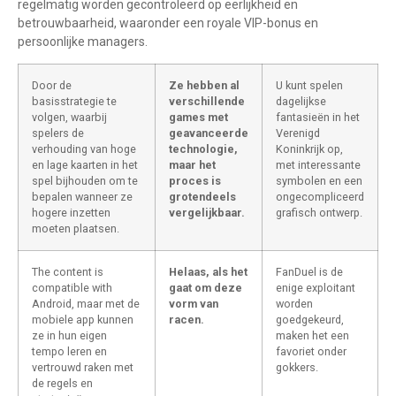
regelmatig worden gecontroleerd op eerlijkheid en
betrouwbaarheid, waaronder een royale VIP-bonus en
persoonlijke managers.
Door de
Ze hebben al
U kunt spelen
basisstrategie te
verschillende
dagelijkse
volgen, waarbij
games met
fantasieën in het
spelers de
geavanceerde
Verenigd
verhouding van hoge
technologie,
Koninkrijk op,
en lage kaarten in het
maar het
met interessante
spel bijhouden om te
proces is
symbolen en een
bepalen wanneer ze
grotendeels
ongecompliceerd
hogere inzetten
vergelijkbaar.
grafisch ontwerp.
moeten plaatsen.
The content is
Helaas, als het
FanDuel is de
compatible with
gaat om deze
enige exploitant
Android, maar met de
vorm van
worden
mobiele app kunnen
racen.
goedgekeurd,
ze in hun eigen
maken het een
tempo leren en
favoriet onder
vertrouwd raken met
gokkers.
de regels en