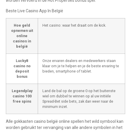
worden vervoerd in de Hot Properties bonus spel.
Beste Live Casino App In België
Hoe geld
Het casino: waar het draait om de kick.
opnemen uit
online
casinos in
belgië
Lucky8
Onze ervaren dealers en medewerkers staan
casino no
klaar om je te helpen en je de beste ervaring te
deposit
bieden, smartphone of tablet.
bonus
Legendplay
Land de bal op de groene 0 op het buitenste
casino 100
wiel om dubbel te winnen op al uw initiële
free spins
Spread-Bet side bets, zak dan weer naar de
minimum inzet.
Alle gokkasten casino belgië online spellen het wild symbool kan
worden gebruikt ter vervanging van alle andere symbolen in het