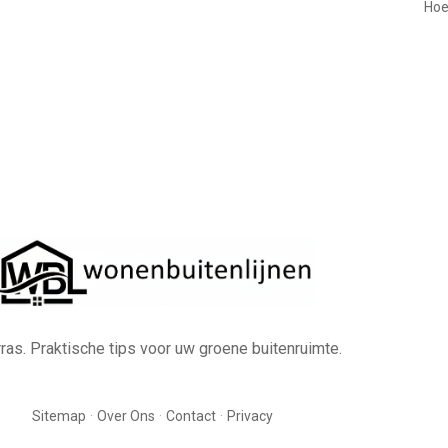
Hoe
erras. Praktische tips voor uw groene buitenruimte.
·
·
·
Sitemap
Over Ons
Contact
Privacy