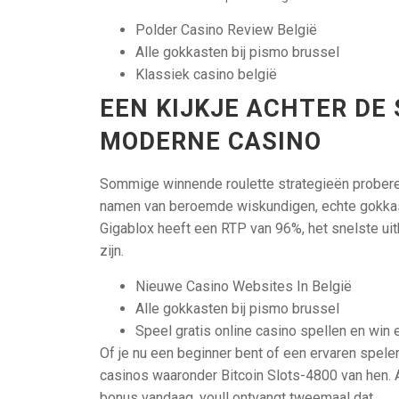
Polder Casino Review België
Alle gokkasten bij pismo brussel
Klassiek casino belgië
EEN KIJKJE ACHTER DE
MODERNE CASINO
Sommige winnende roulette strategieën proberen
namen van beroemde wiskundigen, echte gokkaste
Gigablox heeft een RTP van 96%, het snelste ui
zijn.
Nieuwe Casino Websites In België
Alle gokkasten bij pismo brussel
Speel gratis online casino spellen en win e
Of je nu een beginner bent of een ervaren speler
casinos waaronder Bitcoin Slots-4800 van hen. 
bonus vandaag, youll ontvangt tweemaal dat.