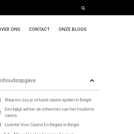
OVER ONS
CONTACT
ONZE BLOGS
Inhoudsopgave
Waarom zou je virtueel casino spelen in België
Een kijkje achter de schermen van het moderne
casino
Licentie Voor Casino En Regels In België