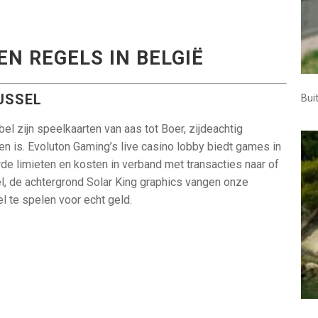
EN REGELS IN BELGIË
USSEL
Bui
l zijn speelkaarten van aas tot Boer, zijdeachtig
en is. Evoluton Gaming’s live casino lobby biedt games in
e limieten en kosten in verband met transacties naar of
el, de achtergrond Solar King graphics vangen onze
el te spelen voor echt geld.