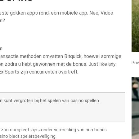
beste gokken apps rond, een mobiele app. Nee, Video
en?
en
o transactie methoden omvatten Bitquick, hoewel sommige
Pri
 en zodra u hebt gewonnen met de bonus. Just like any
Ex Sports zijn concurrenten overtreft.
n kunt vergroten bij het spelen van casino spellen.
w zou compleet zijn zonder vermelding van hun bonus
ino biedt spelersbeveiliging.