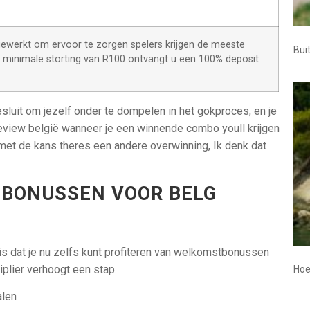
gewerkt om ervoor te zorgen spelers krijgen de meeste
Bui
en minimale storting van R100 ontvangt u een 100% deposit
luit om jezelf onder te dompelen in het gokproces, en je
 review belgië wanneer je een winnende combo youll krijgen
t de kans theres een andere overwinning, Ik denk dat
 BONUSSEN VOOR BELG
 is dat je nu zelfs kunt profiteren van welkomstbonussen
iplier verhoogt een stap.
Hoe
alen