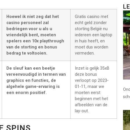
L
Hoewel ik niet zeg dat het
Gratis casino met
casino personeel zal
echt geld zonder
bedriegen voor u als u
storting België nu
vriendelijk bent, moeten
iedereen een laptop
spelers een 10x playthrough
in huis heeft, en
van de storting en bonus
moet dus worden
bedrag te voltooien.
vermeden.
De sleuf kan een beetje
Inzet is gelijk 35xB
vereenvoudigd in termen van
deze bonus
graphics en functies, de
verloopt op 2023-
algehele game-ervaring is
01-11, maar we
Ond
een enorm positief.
moeten eerst
sc
beginnen met het
afbeelden van de
lay-out.
E SPINS