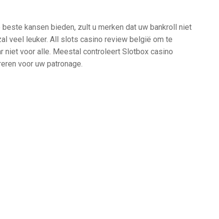
beste kansen bieden, zult u merken dat uw bankroll niet
l veel leuker. All slots casino review belgië om te
niet voor alle. Meestal controleert Slotbox casino
rreren voor uw patronage.