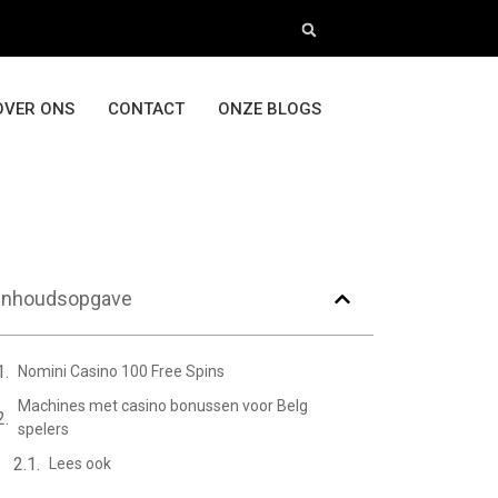
OVER ONS
CONTACT
ONZE BLOGS
Inhoudsopgave
Nomini Casino 100 Free Spins
Machines met casino bonussen voor Belg
spelers
Lees ook