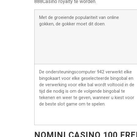
888Casino royalty te worden.
Met de groeiende populariteit van online
gokken, de gokker moet dit doen.
De ondersteuningscomputer 942 verwerkt elke
bingokaart voor elke geselecteerde bingobal en
de verwerking voor elke bal wordt voltooid in de
tijd die nodig is om de volgende bingobal te
tekenen en weer te geven, wanneer u kiest voor
de beste slot game om te spelen.
NOMINI CASINO 100 FRE