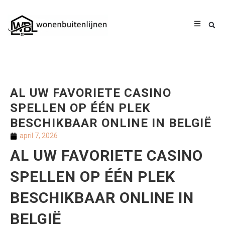
AL UW FAVORIETE CASINO
SPELLEN OP ÉÉN PLEK
BESCHIKBAAR ONLINE IN BELGIË
april 7, 2026
AL UW FAVORIETE CASINO
SPELLEN OP ÉÉN PLEK
BESCHIKBAAR ONLINE IN
BELGIË