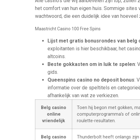
Alle casino’s die wij aanbevelen zijn top, zullen 
het comfort van hun eigen huis. Sommige sites 
wachtwoord, die een duidelijk idee van hoeveel
Maastricht Casino 100 Free Spins
Lijst met gratis bonusrondes van belg 
exploitanten is hier beschikbaar, het casi
altcoins.
Beste gokkasten om in luik te spelen
: 
gids.
Queenspins casino no deposit bonus
: 
informatie over de speltitels en categorie
afhankelijk van wat ze verkiezen.
Belg casino
Toen hij begon met gokken, ma
online
computerprogramma’s of online
vriendelijk
roulette-resultaten.
Belg casino
Thunderbolt heeft onlangs zi