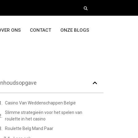
OVER ONS
CONTACT
ONZE BLOGS
Inhoudsopgave
Casino Van Weddenschappen België
Slimme strategieën voor het spelen van
roulette in het casino
Roulette Belg Mand Paar