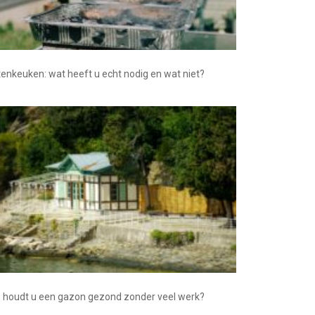
tenkeuken: wat heeft u echt nodig en wat niet?
 houdt u een gazon gezond zonder veel werk?