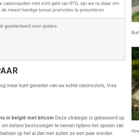
ne casinospellen met echt geld van RTG, zijn we nu klaar om
ot de meest handige bonus promoties te presenteren.
gië geselecteerd voor spelers.
Bui
PAAR
og meer kunt genieten van uw echte casinoslots, Visa
o in belgië met bitcoin
Deze strategie is gebaseerd op
 om betere beslissingen te nemen tijdens het spelen van
Hoe
plaatsen op het al dan niet zullen ze een paar worden