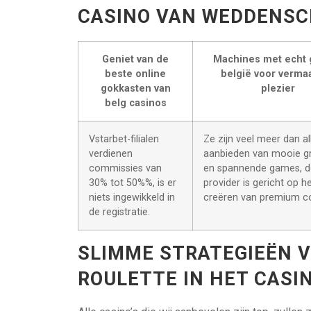
CASINO VAN WEDDENSC
Geniet van de
Machines met echt 
beste online
belgië voor verma
gokkasten van
plezier
belg casinos
Vstarbet-filialen
Ze zijn veel meer dan al
verdienen
aanbieden van mooie g
commissies van
en spannende games, d
30% tot 50%%, is er
provider is gericht op h
niets ingewikkeld in
creëren van premium co
de registratie.
SLIMME STRATEGIEËN V
ROULETTE IN HET CASI