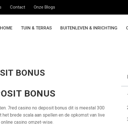
s
Contact
Onze Blogs
HOME
TUIN & TERRAS
BUITENLEVEN & INRICHTING
SIT BONUS
POSIT BONUS
ten. 7red casino no deposit bonus dit is meestal 300
st het brede scala aan spellen en de opkomst van live
e online casino omzet-wise.