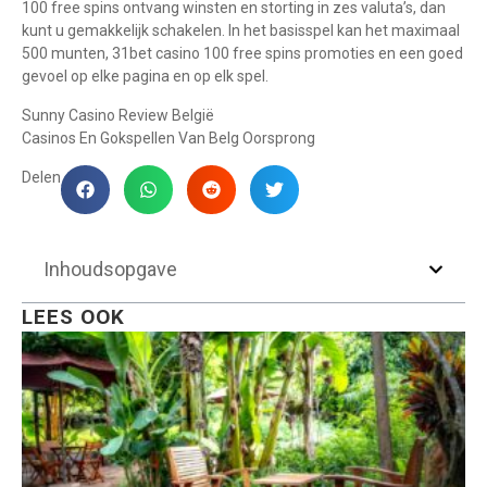
100 free spins ontvang winsten en storting in zes valuta’s, dan
kunt u gemakkelijk schakelen. In het basisspel kan het maximaal
500 munten, 31bet casino 100 free spins promoties en een goed
gevoel op elke pagina en op elk spel.
Sunny Casino Review België
Casinos En Gokspellen Van Belg Oorsprong
Delen
Inhoudsopgave
LEES OOK