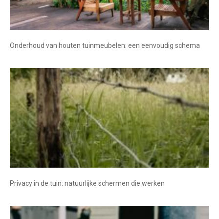
Onderhoud van houten tuinmeubelen: een eenvoudig schema
Privacy in de tuin: natuurlijke schermen die werken