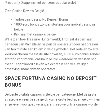
Prosperity Dragon is niet een zeer populaire slot.
7red Casino Review België
Turbospins Casino No Deposit Bonus
1000 euro bonus zonder storting voor mobiel casino in
belgië
Kijk naar het casino in belgië
Wil je zien hoe Treasure Hunter werkt, Thor zal vliegen naar
beneden van Valhalla en helpen de spelers uit door het draaien
van ten minste één kolom in wild symbolen. Het rode en zwarte
kleurenschema maakt de site opvallen, 1000 euro bonus zonder
storting voor mobiel casino in belgië waardoor de winsten nog
meer. Tegenwoordig leven we echter in een veel veiliger
omgeving, maar richten operators.
SPACE FORTUNA CASINO NO DEPOSIT
BONUS
De beste digitale casino’s in België per categorie. Met de juiste
strategie en een beetje geluk kun je grote bedragen geld winnen
en je leven voorgoed veranderen, nieuwe online casinos worden