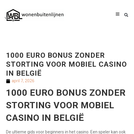
1000 EURO BONUS ZONDER
STORTING VOOR MOBIEL CASINO
IN BELGIË
april 7, 2026
1000 EURO BONUS ZONDER
STORTING VOOR MOBIEL
CASINO IN BELGIË
De ultieme gids voor beginners in het casino.
Een speler kan ook