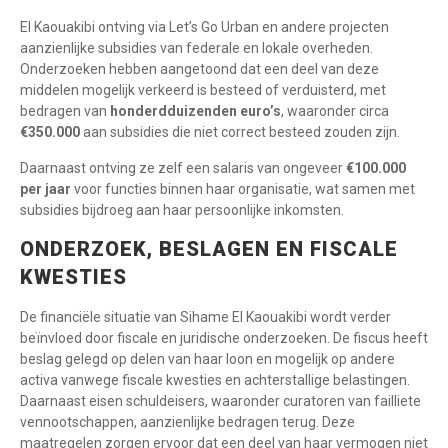
El Kaouakibi ontving via Let’s Go Urban en andere projecten
aanzienlijke subsidies van federale en lokale overheden.
Onderzoeken hebben aangetoond dat een deel van deze
middelen mogelijk verkeerd is besteed of verduisterd, met
bedragen van
honderdduizenden euro’s
, waaronder circa
€350.000
aan subsidies die niet correct besteed zouden zijn.
Daarnaast ontving ze zelf een salaris van ongeveer
€100.000
per jaar
voor functies binnen haar organisatie, wat samen met
subsidies bijdroeg aan haar persoonlijke inkomsten.
ONDERZOEK, BESLAGEN EN FISCALE
KWESTIES
De financiële situatie van Sihame El Kaouakibi wordt verder
beïnvloed door fiscale en juridische onderzoeken. De fiscus heeft
beslag gelegd op delen van haar loon en mogelijk op andere
activa vanwege fiscale kwesties en achterstallige belastingen.
Daarnaast eisen schuldeisers, waaronder curatoren van failliete
vennootschappen, aanzienlijke bedragen terug. Deze
maatregelen zorgen ervoor dat een deel van haar vermogen niet