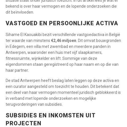
situatie staat onder juridisch toezicht. In dit artikel lees je wat er
bekend is over haar vermogen en de lopende onderzoeken die
dit beïnvloeden.
VASTGOED EN PERSOONLIJKE ACTIVA
Sihame El Kaouakibi bezit verschillende vastgoedactiva in België
ter waarde van minstens
€2,46 miljoen
. Dit omvat bouwgronden
in Edegem, een villa met zwembad en meerdere panden in
Antwerpen, waaronder een huis met vijf slaapkamers,
fitnessruimte, wijnkelder en lift. Sommige van deze
eigendommen staan geregistreerd op haar naam en op die van
haar partner.
De stad Antwerpen heeft beslag laten leggen op deze activa en
een curator aangesteld om toezicht te houden. Dit betekent dat
een deel van haar vermogen momenteel juridisch geblokkeerd is
in verband met lopende onderzoeken en mogelijke
terugvorderingen van subsidies.
SUBSIDIES EN INKOMSTEN UIT
PROJECTEN