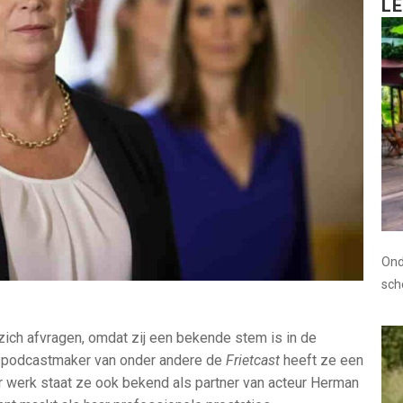
L
Ond
sc
zich afvragen, omdat zij een bekende stem is in de
en podcastmaker van onder andere de
Frietcast
heeft ze een
 werk staat ze ook bekend als partner van acteur Herman