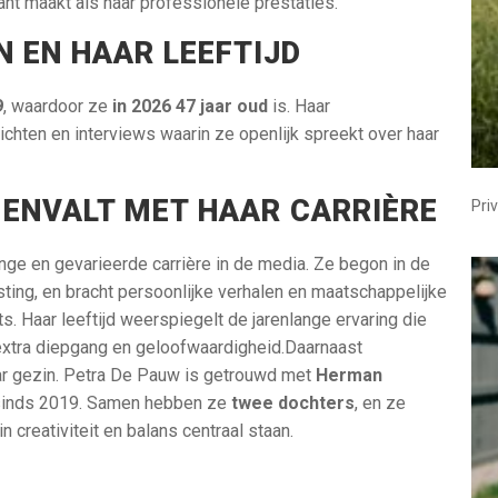
ant maakt als haar professionele prestaties.
 EN HAAR LEEFTIJD
9
, waardoor ze
in 2026 47 jaar oud
is. Haar
chten en interviews waarin ze openlijk spreekt over haar
MENVALT MET HAAR CARRIÈRE
Pri
ange en gevarieerde carrière in de media. Ze begon in de
sting, en bracht persoonlijke verhalen en maatschappelijke
. Haar leeftijd weerspiegelt de jarenlange ervaring die
 extra diepgang en geloofwaardigheid.Daarnaast
ar gezin. Petra De Pauw is getrouwd met
Herman
 sinds 2019. Samen hebben ze
twee dochters
, en ze
creativiteit en balans centraal staan.