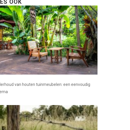
EES OOK
erhoud van houten tuinmeubelen: een eenvoudig
hema