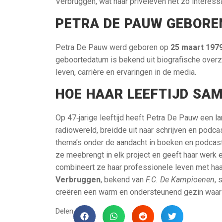
Verbruggen, wat haar privéleven net zo interess
PETRA DE PAUW GEBOREN
Petra De Pauw werd geboren op
25 maart 197
geboortedatum is bekend uit biografische overzi
leven, carrière en ervaringen in de media.
HOE HAAR LEEFTIJD SA
Op 47‑jarige leeftijd heeft Petra De Pauw een l
radiowereld, breidde uit naar schrijven en podca
thema’s onder de aandacht in boeken en podcasts
ze meebrengt in elk project en geeft haar werk
combineert ze haar professionele leven met ha
Verbruggen
, bekend van
F.C. De Kampioenen
,
creëren een warm en ondersteunend gezin waarin 
Delen