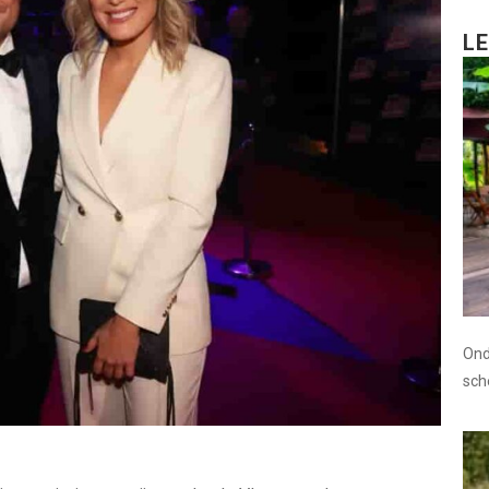
L
Ond
sc