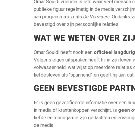
Omar Souidi vriendin is iets waar veel mensen 
publieke figuur regelmatig in de media verschijnt
aan programma’s zoals
De Verraders
. Ondanks zi
bevestigd over zijn persoonlijke relaties.
WAT WE WETEN OVER ZIJ
Omar Souidi heeft nooit een
officieel langduri
Volgens eigen uitspraken heeft hij in zijn leven va
volwassenheid, wat wijst op meerdere relaties doo
liefdesleven als “spannend” en geeft hij aan dat 
GEEN BEVESTIGDE PART
Er is geen geverifieerde informatie over een hu
in media of krantenkoppen verschijnt, is
geen o
liefde en monogamie zijn gedachten en ervaring
de media.