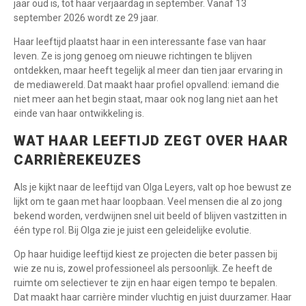
jaar oud is, tot haar verjaardag in september. Vanaf 13
september 2026 wordt ze 29 jaar.
Haar leeftijd plaatst haar in een interessante fase van haar
leven. Ze is jong genoeg om nieuwe richtingen te blijven
ontdekken, maar heeft tegelijk al meer dan tien jaar ervaring in
de mediawereld. Dat maakt haar profiel opvallend: iemand die
niet meer aan het begin staat, maar ook nog lang niet aan het
einde van haar ontwikkeling is.
WAT HAAR LEEFTIJD ZEGT OVER HAAR
CARRIÈREKEUZES
Als je kijkt naar de leeftijd van Olga Leyers, valt op hoe bewust ze
lijkt om te gaan met haar loopbaan. Veel mensen die al zo jong
bekend worden, verdwijnen snel uit beeld of blijven vastzitten in
één type rol. Bij Olga zie je juist een geleidelijke evolutie.
Op haar huidige leeftijd kiest ze projecten die beter passen bij
wie ze nu is, zowel professioneel als persoonlijk. Ze heeft de
ruimte om selectiever te zijn en haar eigen tempo te bepalen.
Dat maakt haar carrière minder vluchtig en juist duurzamer. Haar