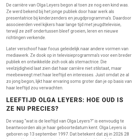
De carrière van Olga Leyers begon al toen ze nog een kind was.
Ze werd bekend bij het jonge publiek door haar werk als
presentatrice bij kinderzenders en jeugdprogramma’s. Daardoor
associeerden veel kijkers haar lange tijd met jeugdtelevisie,
terwijl ze zelf ondertussen bleef groeien, leren en nieuwe
richtingen verkende.
Later verschoof haar focus geleidelijk naar andere vormen van
mediawerk. Ze dook op in televisieprogramma’s voor een breder
publiek en ontwikkelde zich ook als stemactrice. Die
veelzijdigheid laat zien dat haar carrière niet stilstaat, maar
meebeweegt met haar leeftijd en interesses. Juist omdat ze al
zo jong begon, lijkt haar ervaring soms groter dan je op basis van
haar leeftijd zou verwachten.
LEEFTIJD OLGA LEYERS: HOE OUD IS
ZE NU PRECIES?
De vraag “wat is de leeftijd van Olga Leyers?” is eenvoudig te
beantwoorden als je haar geboortedatum kent. Olga Leyers is
geboren op 13 september 1997. Dat betekent dat zij in 2026 28