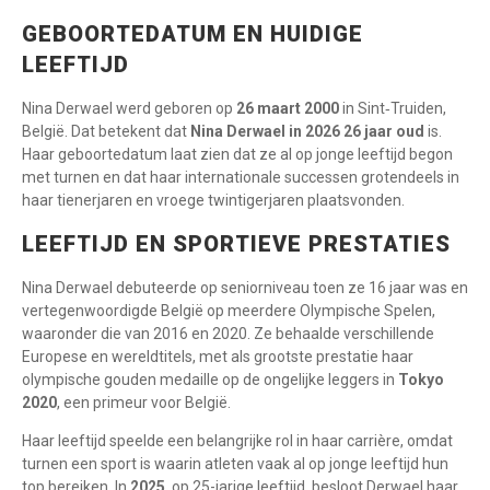
GEBOORTEDATUM EN HUIDIGE
LEEFTIJD
Nina Derwael werd geboren op
26 maart 2000
in Sint‑Truiden,
België. Dat betekent dat
Nina Derwael in 2026 26 jaar oud
is.
Haar geboortedatum laat zien dat ze al op jonge leeftijd begon
met turnen en dat haar internationale successen grotendeels in
haar tienerjaren en vroege twintigerjaren plaatsvonden.
LEEFTIJD EN SPORTIEVE PRESTATIES
Nina Derwael debuteerde op seniorniveau toen ze 16 jaar was en
vertegenwoordigde België op meerdere Olympische Spelen,
waaronder die van 2016 en 2020. Ze behaalde verschillende
Europese en wereldtitels, met als grootste prestatie haar
olympische gouden medaille op de ongelijke leggers in
Tokyo
2020
, een primeur voor België.
Haar leeftijd speelde een belangrijke rol in haar carrière, omdat
turnen een sport is waarin atleten vaak al op jonge leeftijd hun
top bereiken. In
2025
, op 25-jarige leeftijd, besloot Derwael haar