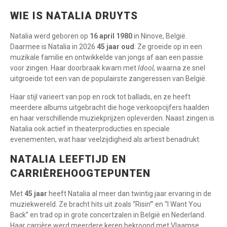
WIE IS NATALIA DRUYTS
Natalia werd geboren op
16 april 1980
in Ninove, België.
Daarmee is Natalia in 2026
45 jaar oud
. Ze groeide op in een
muzikale familie en ontwikkelde van jongs af aan een passie
voor zingen. Haar doorbraak kwam met
Idool
, waarna ze snel
uitgroeide tot een van de populairste zangeressen van België.
Haar stijl varieert van pop en rock tot ballads, en ze heeft
meerdere albums uitgebracht die hoge verkoopcijfers haalden
en haar verschillende muziekprijzen opleverden. Naast zingen is
Natalia ook actief in theaterproducties en speciale
evenementen, wat haar veelzijdigheid als artiest benadrukt.
NATALIA LEEFTIJD EN
CARRIÈREHOOGTEPUNTEN
Met
45 jaar
heeft Natalia al meer dan twintig jaar ervaring in de
muziekwereld. Ze bracht hits uit zoals “Risin’” en “I Want You
Back” en trad op in grote concertzalen in België en Nederland.
Haar carrière werd meerdere keren bekroond met Vlaamse