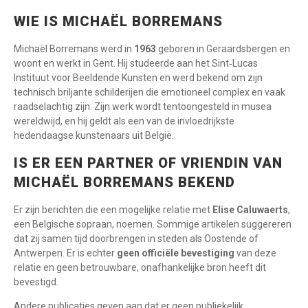
WIE IS MICHAËL BORREMANS
Michaël Borremans werd in
1963
geboren in Geraardsbergen en
woont en werkt in Gent. Hij studeerde aan het Sint‑Lucas
Instituut voor Beeldende Kunsten en werd bekend om zijn
technisch briljante schilderijen die emotioneel complex en vaak
raadselachtig zijn. Zijn werk wordt tentoongesteld in musea
wereldwijd, en hij geldt als een van de invloedrijkste
hedendaagse kunstenaars uit België.
IS ER EEN PARTNER OF VRIENDIN VAN
MICHAËL BORREMANS BEKEND
Er zijn berichten die een mogelijke relatie met
Elise Caluwaerts
,
een Belgische sopraan, noemen. Sommige artikelen suggereren
dat zij samen tijd doorbrengen in steden als Oostende of
Antwerpen. Er is echter
geen officiële bevestiging
van deze
relatie en geen betrouwbare, onafhankelijke bron heeft dit
bevestigd.
Andere publicaties geven aan dat er geen publiekelijk