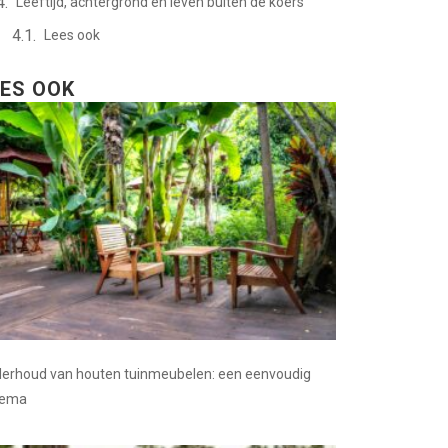
Leeftijd, achtergrond en leven buiten de koers
Lees ook
EES OOK
erhoud van houten tuinmeubelen: een eenvoudig
hema