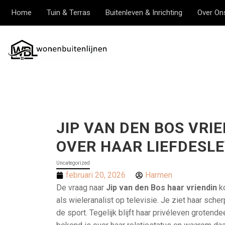
Home
Tuin & Terras
Buitenleven & Inrichting
Over On
JIP VAN DEN BOS VRIE
OVER HAAR LIEFDESL
Uncategorized
februari 20, 2026
Harmen
De vraag naar
Jip van den Bos haar vriendin
ko
als wieleranalist op televisie. Je ziet haar scher
de sport. Tegelijk blijft haar privéleven grotendeel