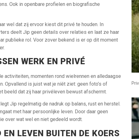
ens. Ook in openbare profielen en biografische
r wel dat zij ervoor kiest dit privé te houden. In
rs deelt Jip geen details over relaties en laat ze haar
ar publieke rol. Voor zover bekend is er op dit moment
er.
SSEN WERK EN PRIVÉ
le activiteiten, momenten rond wielrennen en alledaagse
Pri
Opvallend is juist wat je níét ziet: geen foto’s of
het beeld dat zij haar privéleven bewust afschermt.
egt Jip regelmatig de nadruk op balans, rust en herstel.
omgaat met haar persoonlijke leven. Door daar geen
ie over wat wel en niet gedeeld wordt.
 EN LEVEN BUITEN DE KOERS