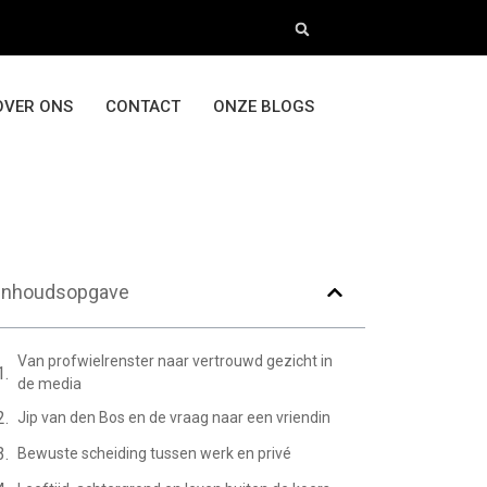
OVER ONS
CONTACT
ONZE BLOGS
Inhoudsopgave
Van profwielrenster naar vertrouwd gezicht in
de media
Jip van den Bos en de vraag naar een vriendin
Bewuste scheiding tussen werk en privé