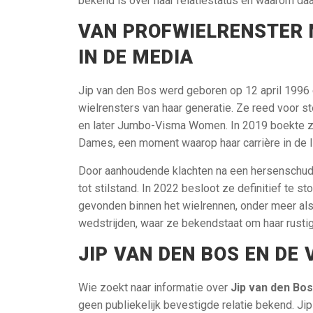
bekend is over haar relatie­status en waarom daa
VAN PROFWIELRENSTER 
IN DE MEDIA
Jip van den Bos werd geboren op 12 april 1996 
wielrensters van haar generatie. Ze reed voor 
en later Jumbo-Visma Women. In 2019 boekte ze
Dames, een moment waarop haar carrière in de li
Door aanhoudende klachten na een hersenschudd
tot stilstand. In 2022 besloot ze definitief te 
gevonden binnen het wielrennen, onder meer als 
wedstrijden, waar ze bekendstaat om haar rustige
JIP VAN DEN BOS EN DE
Wie zoekt naar informatie over
Jip van den Bos
geen publiekelijk bevestigde relatie bekend. Jip