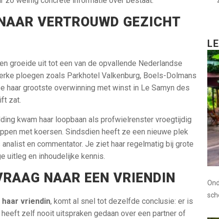
r zo weinig concrete informatie over bestaat.
NAAR VERTROUWD GEZICHT
L
en groeide uit tot een van de opvallende Nederlandse
sterke ploegen zoals Parkhotel Valkenburg, Boels-Dolmans
 haar grootste overwinning met winst in Le Samyn des
ft zat.
ing kwam haar loopbaan als profwielrenster vroegtijdig
stoppen met koersen. Sindsdien heeft ze een nieuwe plek
analist en commentator. Je ziet haar regelmatig bij grote
 uitleg en inhoudelijke kennis.
 VRAAG NAAR EEN VRIENDIN
Ond
sc
 haar vriendin
, komt al snel tot dezelfde conclusie: er is
 heeft zelf nooit uitspraken gedaan over een partner of