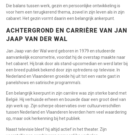
Die balans tussen werk, gezin en persoonlijke ontwikkeling is
voor hem een terugkerend thema, zowel in zijn leven als in zijn
cabaret. Het gezin vormt daarin een belangrijk ankerpunt.
ACHTERGROND EN CARRIÈRE VAN JAN
JAAP VAN DER WAL
Jan Jaap van der Wal werd geboren in 1979 en studeerde
aanvankelijk econometrie, voordat hij de overstap maakte naar
het cabaret. Hij brak door als stand-upcomedian en werd later bij
een breed publiek bekend door zijn optredens op televisie. In
Nederland en Vlaanderen groeide hij uit tot een vaste gast in
panelshows en satirische programma’s.
Een belangrijk keerpunt in zijn carrière was zijn sterke band met
België. Hij verhuisde erheen en bouwde daar een groot deel van
zijn werk op. Zijn scherpe observaties over cultuurverschillen
tussen Nederland en Vlaanderen leverden hem veel waardering
op, maar ook herkenning bij het publiek.
Naast televisie bleef hij altijd actief in het theater. Zijn