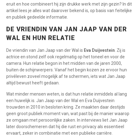
eruit en hoe combineert hij zijn drukke werk met zijn gezin? In dit
artikel lees je alles wat daarover bekend is, op basis van feitelijke
en publiek gedeelde informatie.
DE VRIENDIN VAN JAN JAAP VAN DER
WAL EN HUN RELATIE
De vriendin van Jan Jaap van der Wal is
Eva Duijvestein
. Zij is
actrice en stond zelf ook regelmatig op het toneel en voor de
camera. Hun relatie begon in het midden van de jaren 2000,
buiten de schijnwerpers. Vanaf het begin kozen ze ervoor hun
privéleven zoveel mogelijk af te schermen, iets wat Jan Jaap
altijd bewust heeft gedaan.
Wat minder mensen weten, is dat hun relatie inmiddels al lang
een huwelijk is. Jan Jaap van der Wal en Eva Duijvestein
trouwden in 2010 in besloten kring. Ze maakten daar destijds
geen groot publiek moment van, wat past bij de manier waarop
ze omgaan met persoonlijke zaken. In interviews liet Jan Jaap
later doorschemeren dat hij die rust en privacy als essentieel
ervaart, zeker in combinatie met een publieke carrière.