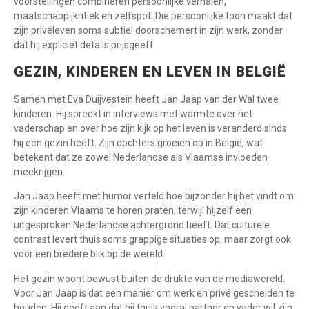
voorstellingen combineren persoonlijke verhalen,
maatschappijkritiek en zelfspot. Die persoonlijke toon maakt dat
zijn privéleven soms subtiel doorschemert in zijn werk, zonder
dat hij expliciet details prijsgeeft.
GEZIN, KINDEREN EN LEVEN IN BELGIË
Samen met Eva Duijvestein heeft Jan Jaap van der Wal twee
kinderen. Hij spreekt in interviews met warmte over het
vaderschap en over hoe zijn kijk op het leven is veranderd sinds
hij een gezin heeft. Zijn dochters groeien op in België, wat
betekent dat ze zowel Nederlandse als Vlaamse invloeden
meekrijgen.
Jan Jaap heeft met humor verteld hoe bijzonder hij het vindt om
zijn kinderen Vlaams te horen praten, terwijl hijzelf een
uitgesproken Nederlandse achtergrond heeft. Dat culturele
contrast levert thuis soms grappige situaties op, maar zorgt ook
voor een bredere blik op de wereld.
Het gezin woont bewust buiten de drukte van de mediawereld.
Voor Jan Jaap is dat een manier om werk en privé gescheiden te
houden. Hij geeft aan dat hij thuis vooral partner en vader wil zijn,