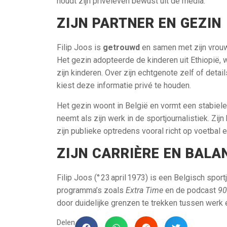
houdt zijn privéleven bewust uit de media.
ZIJN PARTNER EN GEZIN
Filip Joos is
getrouwd
en samen met zijn vrouw
Het gezin adopteerde de kinderen uit Ethiopië, 
zijn kinderen. Over zijn echtgenote zelf of deta
kiest deze informatie privé te houden.
Het gezin woont in België en vormt een stabiele 
neemt als zijn werk in de sportjournalistiek. Zijn k
zijn publieke optredens vooral richt op voetbal 
ZIJN CARRIÈRE EN BALA
Filip Joos (° 23 april 1973) is een Belgisch spor
programma’s zoals
Extra Time
en de podcast
90
door duidelijke grenzen te trekken tussen werk e
Delen