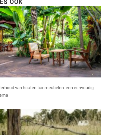
EES OOK
erhoud van houten tuinmeubelen: een eenvoudig
hema