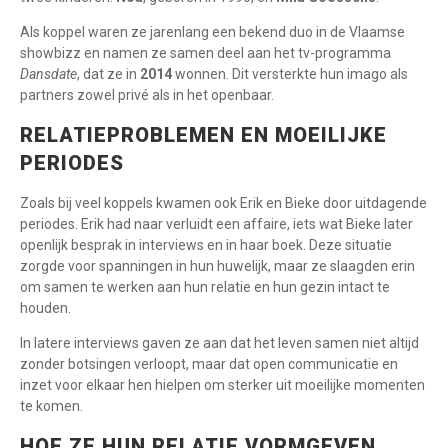
Als koppel waren ze jarenlang een bekend duo in de Vlaamse
showbizz en namen ze samen deel aan het tv-programma
Dansdate
, dat ze in
2014
wonnen. Dit versterkte hun imago als
partners zowel privé als in het openbaar.
RELATIEPROBLEMEN EN MOEILIJKE
PERIODES
Zoals bij veel koppels kwamen ook Erik en Bieke door uitdagende
periodes. Erik had naar verluidt een affaire, iets wat Bieke later
openlijk besprak in interviews en in haar boek. Deze situatie
zorgde voor spanningen in hun huwelijk, maar ze slaagden erin
om samen te werken aan hun relatie en hun gezin intact te
houden.
In latere interviews gaven ze aan dat het leven samen niet altijd
zonder botsingen verloopt, maar dat open communicatie en
inzet voor elkaar hen hielpen om sterker uit moeilijke momenten
te komen.
HOE ZE HUN RELATIE VORMGEVEN