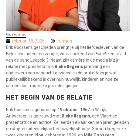
Uncategorized
februari 18, 2026
Harmen
Erik Goossens geschieden brengt je bij het liefdesleven van de
Belgische acteur en zanger, vooral bekend van
Familie
en als lid
van de band Leopold 3. Naast zijn carrière in de media is zijn
relatie met presentatrice
Bieke Ilegems
jarenlang een
onderwerp van aandacht geweest. In dit artikel lees je wat
publiekelijk bekend is over hun huwelijk, kinderen en hoe ze
samen door moeilijke periodes gingen.
HET BEGIN VAN DE RELATIE
Erik Goossens, geboren op
19 oktober 1967
in Wilrijk,
Antwerpen, is getrouwd met
Bieke Ilegems
, een Vlaamse
presentatrice en actrice. Ze leerden elkaar kennen jaren geleden
en stapten uiteindelijk in het huwelijksbootje. Samen kregen ze
twee kinderen:
Noa
, geboren in 1996, en
Milà Goossens
.