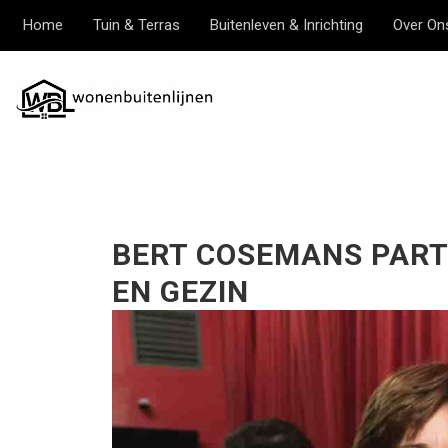
Home
Tuin & Terras
Buitenleven & Inrichting
Over On
BERT COSEMANS PARTN
EN GEZIN