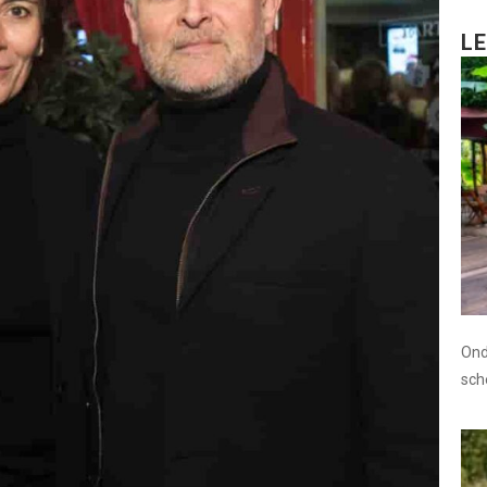
L
Ond
sc