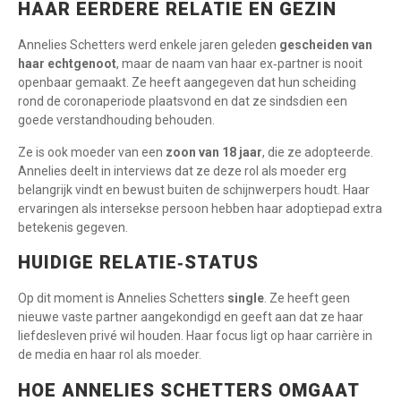
HAAR EERDERE RELATIE EN GEZIN
Annelies Schetters werd enkele jaren geleden
gescheiden van
haar echtgenoot
, maar de naam van haar ex‑partner is nooit
openbaar gemaakt. Ze heeft aangegeven dat hun scheiding
rond de coronaperiode plaatsvond en dat ze sindsdien een
goede verstandhouding behouden.
Ze is ook moeder van een
zoon van 18 jaar
, die ze adopteerde.
Annelies deelt in interviews dat ze deze rol als moeder erg
belangrijk vindt en bewust buiten de schijnwerpers houdt. Haar
ervaringen als intersekse persoon hebben haar adoptiepad extra
betekenis gegeven.
HUIDIGE RELATIE‑STATUS
Op dit moment is Annelies Schetters
single
. Ze heeft geen
nieuwe vaste partner aangekondigd en geeft aan dat ze haar
liefdesleven privé wil houden. Haar focus ligt op haar carrière in
de media en haar rol als moeder.
HOE ANNELIES SCHETTERS OMGAAT