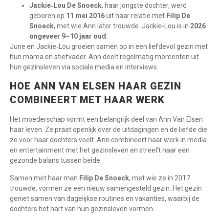
Jackie‑Lou De Snoeck
, haar jongste dochter, werd
geboren op
11 mei 2016
uit haar relatie met
Filip De
Snoeck
, met wie Ann later trouwde. Jackie‑Lou is in
2026
ongeveer 9–10 jaar oud
.
June en Jackie‑Lou groeien samen op in een liefdevol gezin met
hun mama en stiefvader. Ann deelt regelmatig momenten uit
hun gezinsleven via sociale media en interviews.
HOE ANN VAN ELSEN HAAR GEZIN
COMBINEERT MET HAAR WERK
Het moederschap vormt een belangrijk deel van Ann Van Elsen
haar leven. Ze praat openlijk over de uitdagingen en de liefde die
ze voor haar dochters voelt. Ann combineert haar werk in media
en entertainment met het gezinsleven en streeft naar een
gezonde balans tussen beide.
Samen met haar man
Filip De Snoeck
, met wie ze in 2017
trouwde, vormen ze een nieuw samengesteld gezin. Het gezin
geniet samen van dagelijkse routines en vakanties, waarbij de
dochters het hart van hun gezinsleven vormen.